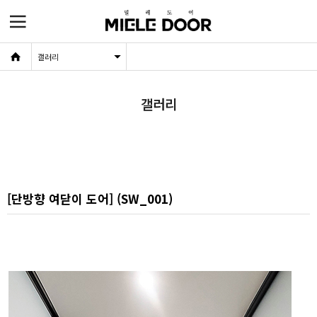
갤러리
회사소개
갤러리
제품 소개
제품 선택 사양
고객센터
갤러리
[단방향 여닫이 도어] (SW_001)
대리점 안내
사내게시판